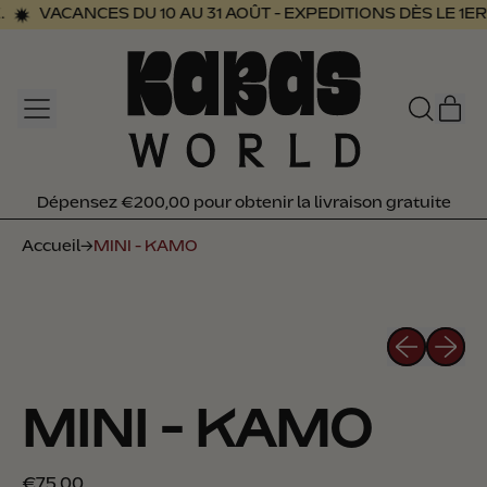
VACANCES DU 10 AU 31 AOÛT - EXPEDITIONS DÈS LE 1E
MENU
AR
RECHER
PAN
SUR
NOTRE
SITE
Dépensez €200,00 pour obtenir la livraison gratuite
Dépensez €200,00 pour obtenir la livraison gratuite
Accueil
→
MINI - KAMO
Diapositiv
Diapos
MINI - KAMO
Prix normal
€75,00