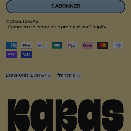
S'ABONNER
© 2026,
KABAS
.
Commerce électronique propulsé par Shopify
Paiements
acceptés
Pays/région
Langue
États-Unis (EUR €)
français