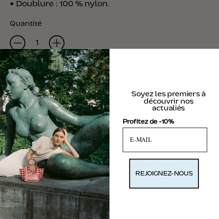
•
Doublure : 100 % nylon.
Quantité
AJOUTER AU PANIER
–
€75,00
Soyez les premiers à
découvrir nos
actualiés
Profitez de -10%
Envie d’un peu plus de KABAS dans votre
REJOIGNEZ-NOUS
quotidien ? C’est par là. Contactez-nous :
contact@kabasbag.com
Instagram
TikTok
Email