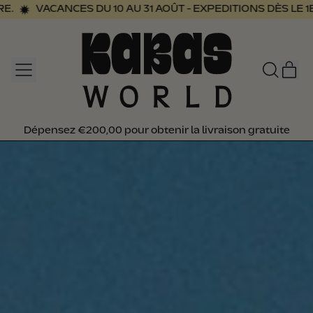
CANCES DU 10 AU 31 AOÛT - EXPEDITIONS DÈS LE 1ER SEPTE
MENU
AR
RECHER
PAN
SUR
NOTRE
SITE
Dépensez €200,00 pour obtenir la livraison gratuite
Dépensez €200,00 pour obtenir la livraison gratuite