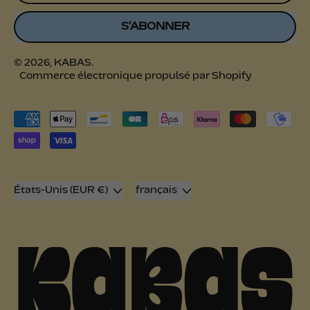
S'ABONNER
© 2026,
KABAS
.
Commerce électronique propulsé par Shopify
Paiements
acceptés
Pays/région
Langue
États-Unis (EUR €)
français