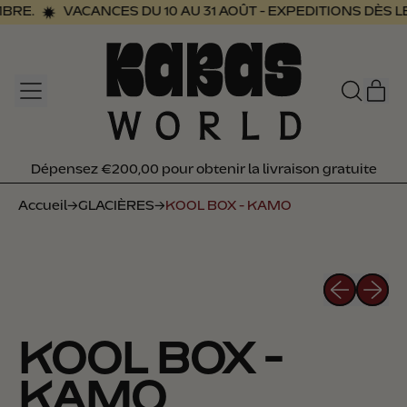
BRE.
VACANCES DU 10 AU 31 AOÛT - EXPEDITIONS DÈS L
MENU
AR
RECHER
PAN
SUR
NOTRE
SITE
Dépensez €200,00 pour obtenir la livraison gratuite
Dépensez €200,00 pour obtenir la livraison gratuite
Accueil
→
GLACIÈRES
→
KOOL BOX - KAMO
Diapositiv
Diapos
KOOL BOX -
KAMO