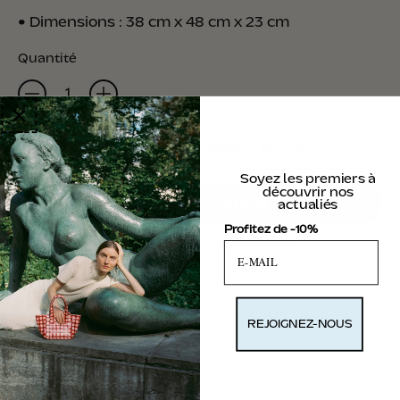
• Dimensions : 38 cm x 48 cm x 23 cm
Quantité
AJOUTER AU PANIER
–
€55,00
Soyez les premiers à
découvrir nos
actualiés
Profitez de -10%
Plus de moyens de paiement
Envie d’un peu plus de KABAS dans votre
REJOIGNEZ-NOUS
quotidien ? C’est par là. Contactez-nous :
contact@kabasbag.com